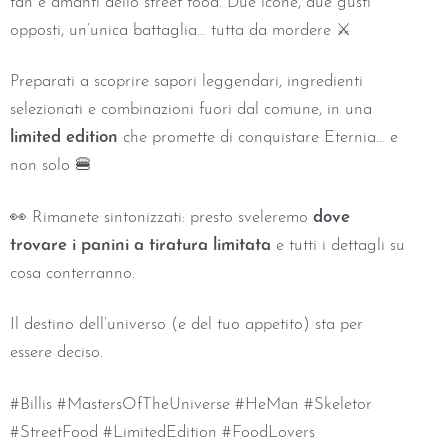
fan e amanti dello street food. Due icone, due gusti
opposti, un’unica battaglia… tutta da mordere ⚔️
Preparati a scoprire sapori leggendari, ingredienti
selezionati e combinazioni fuori dal comune, in una
limited edition
che promette di conquistare Eternia… e
non solo 🍔
👀 Rimanete sintonizzati: presto sveleremo
dove
trovare i panini a tiratura limitata
e tutti i dettagli su
cosa conterranno.
Il destino dell’universo (e del tuo appetito) sta per
essere deciso.
#Billis #MastersOfTheUniverse #HeMan #Skeletor
#StreetFood #LimitedEdition #FoodLovers