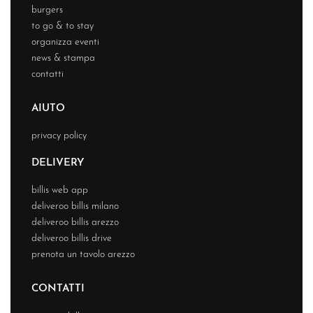
burgers
to go & to stay
organizza eventi
news & stampa
contatti
AIUTO
privacy policy
DELIVERY
billis web app
deliveroo billis milano
deliveroo billis arezzo
deliveroo billis drive
prenota un tavolo arezzo
CONTATTI