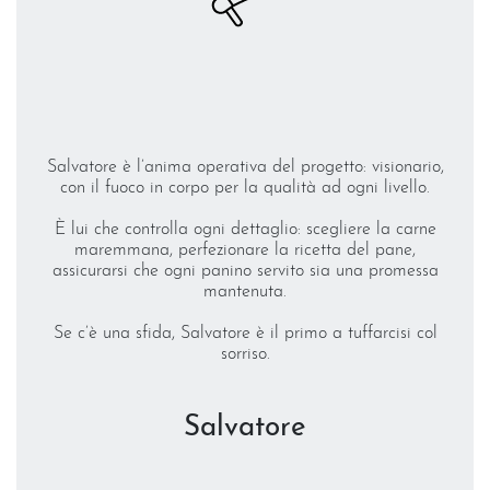
o e
Salvatore è l’anima operativa del progetto: visionario,
con il fuoco in corpo per la qualità ad ogni livello.
g
È lui che controlla ogni dettaglio: scegliere la carne
.
maremmana, perfezionare la ricetta del pane,
assicurarsi che ogni panino servito sia una promessa
r
che
mantenuta.
ul
È
Se c’è una sfida, Salvatore è il primo a tuffarcisi col
sorriso.
Salvatore