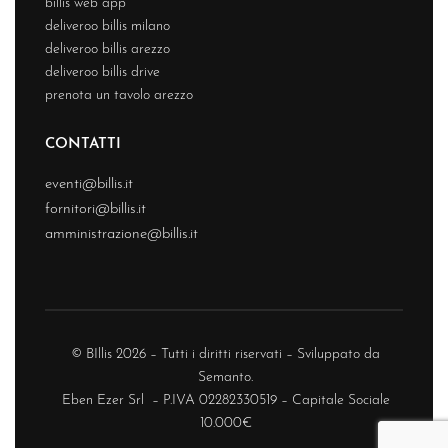
billis web app
deliveroo billis milano
deliveroo billis arezzo
deliveroo billis drive
prenota un tavolo arezzo
CONTATTI
eventi@billis.it
fornitori@billis.it
amministrazione@billis.it
© BIllis 2026 – Tutti i diritti riservati – Sviluppato da
Semanto.
Eben Ezer Srl – P.IVA 02282330519 – Capitale Sociale
10.000€