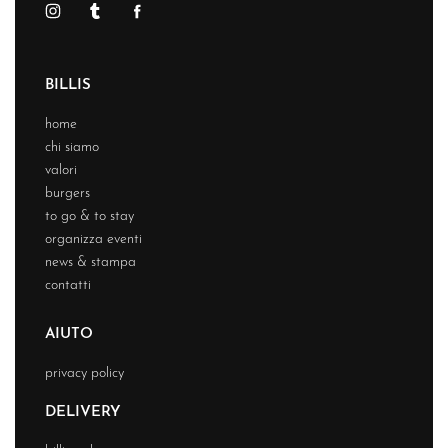
BILLIS
home
chi siamo
valori
burgers
to go & to stay
organizza eventi
news & stampa
contatti
AIUTO
privacy policy
DELIVERY