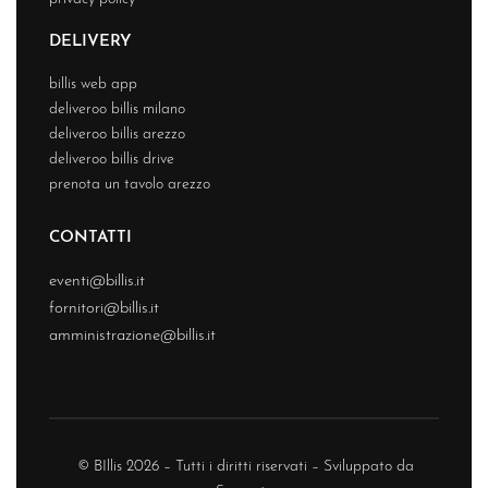
DELIVERY
billis web app
deliveroo billis milano
deliveroo billis arezzo
deliveroo billis drive
prenota un tavolo arezzo
CONTATTI
eventi@billis.it
fornitori@billis.it
amministrazione@billis.it
© BIllis 2026 – Tutti i diritti riservati – Sviluppato da