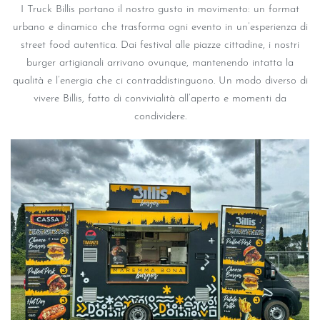
I Truck Billis portano il nostro gusto in movimento: un format
urbano e dinamico che trasforma ogni evento in un’esperienza di
street food autentica. Dai festival alle piazze cittadine, i nostri
burger artigianali arrivano ovunque, mantenendo intatta la
qualità e l’energia che ci contraddistinguono. Un modo diverso di
vivere Billis, fatto di convivialità all’aperto e momenti da
condividere.