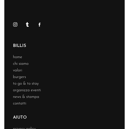
BILLIS
home
chi siamo
valori
burgers
to go & to stay
organizza eventi
news & stampa
contatti
AIUTO
privacy policy