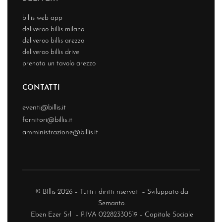
billis web app
deliveroo billis milano
deliveroo billis arezzo
deliveroo billis drive
prenota un tavolo arezzo
CONTATTI
eventi@billis.it
fornitori@billis.it
amministrazione@billis.it
© BIllis 2026 – Tutti i diritti riservati – Sviluppato da
Semanto.
Eben Ezer Srl – P.IVA 02282330519 – Capitale Sociale