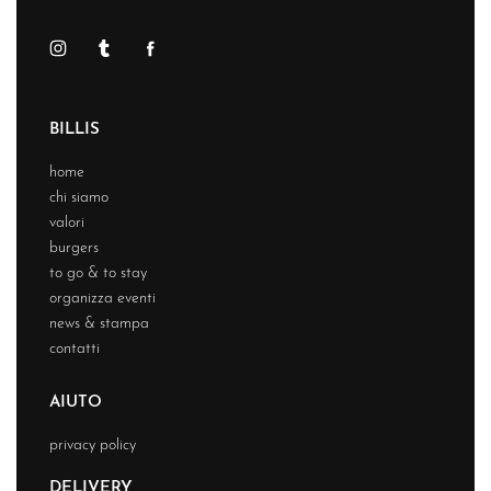
BILLIS
home
chi siamo
valori
burgers
to go & to stay
organizza eventi
news & stampa
contatti
AIUTO
privacy policy
DELIVERY