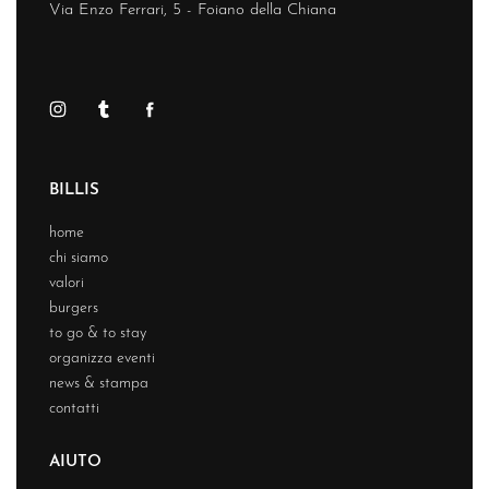
Via Enzo Ferrari, 5 - Foiano della Chiana
BILLIS
home
chi siamo
valori
burgers
to go & to stay
organizza eventi
news & stampa
contatti
AIUTO