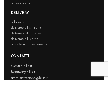
privacy policy
DELIVERY
billis web app
deliveroo billis milano
deliveroo billis arezzo
deliveroo billis drive
prenota un tavolo arezzo
CONTATTI
eventi@billis.it
fornitori@billis.it
amministrazione@billis.it
© BIllis 2026 – Tutti i diritti riservati – Sviluppato da