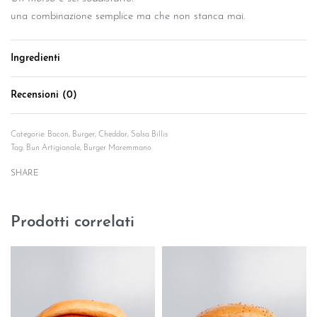
una combinazione semplice ma che non stanca mai.
Ingredienti
Recensioni (0)
Valutato
0
su 5
Categorie:
Bacon
,
Burger
,
Cheddar
,
Salsa Billis
Tag:
Bun Artigianale
,
Burger Maremmano
SHARE
Prodotti correlati