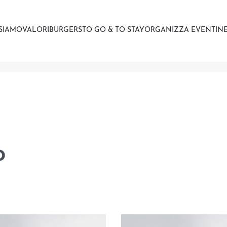
 SIAMO
VALORI
BURGERS
TO GO & TO STAY
ORGANIZZA EVENTI
NE
o