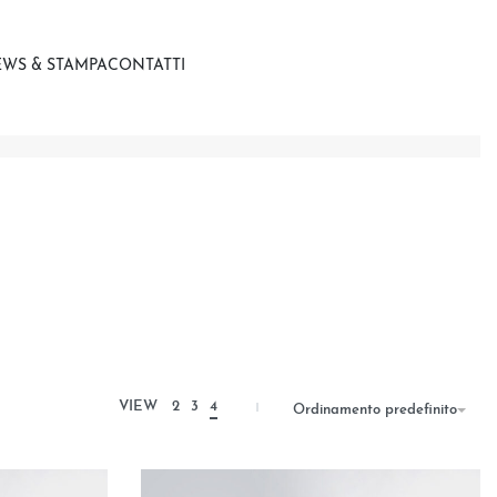
WS & STAMPA
CONTATTI
VIEW
2
3
4
Ordinamento predefinito