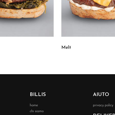
Melt
Leggi tutto
UICKVIEW
QUICKVIEW
BILLIS
AIUTO
home
privacy policy
chi siamo