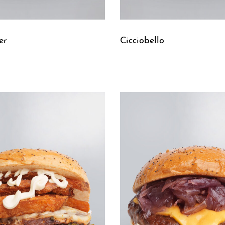
er
Cicciobello
Leggi tutto
UICKVIEW
QUICKVIEW