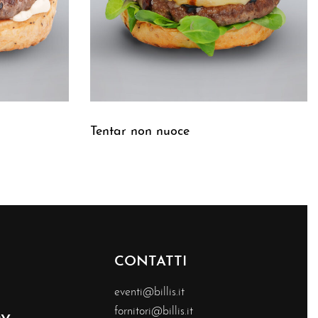
Tentar non nuoce
Leggi tutto
QUICKVIEW
CONTATTI
eventi@billis.it
fornitori@billis.it