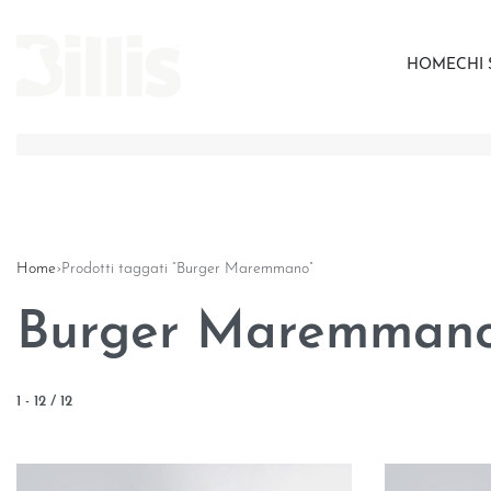
HOME
CHI
Home
›
Prodotti taggati “Burger Maremmano”
Burger Maremman
1
-
12
/
12