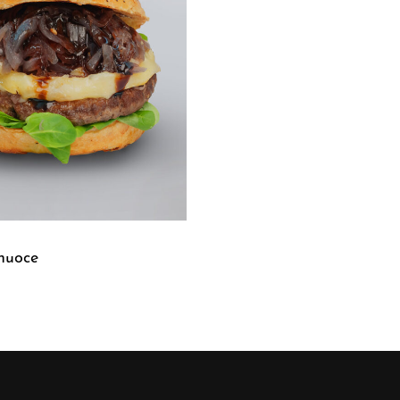
nuoce
UICKVIEW