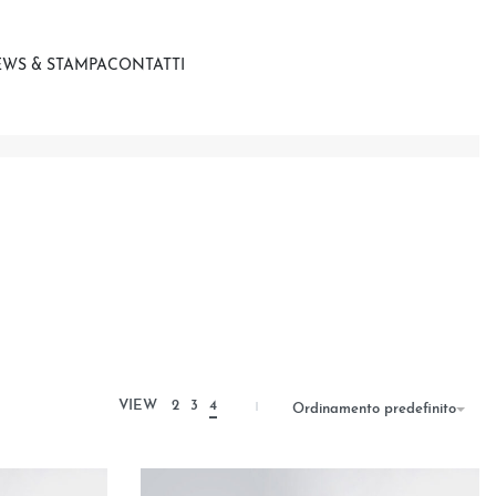
WS & STAMPA
CONTATTI
VIEW
2
3
4
Ordinamento predefinito