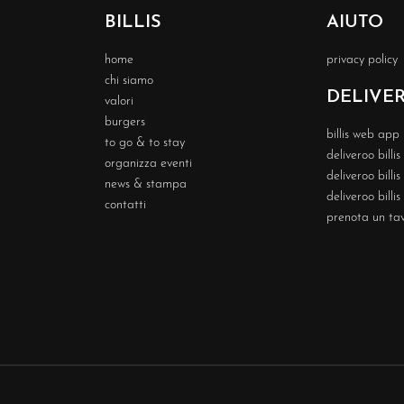
BILLIS
AIUTO
home
privacy policy
chi siamo
DELIVE
valori
burgers
billis web app
to go & to stay
deliveroo billi
organizza eventi
deliveroo billi
news & stampa
deliveroo billis
contatti
prenota un ta