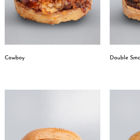
Cowboy
Double Sm
Leggi tutto
Leggi tutto
QUICKVIEW
Q