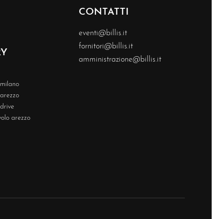
CONTATTI
eventi@billis.it
fornitori@billis.it
RY
amministrazione@billis.it
s milano
s arezzo
 drive
volo arezzo