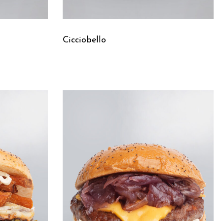
Cicciobello
Leggi tutto
QUICKVIEW