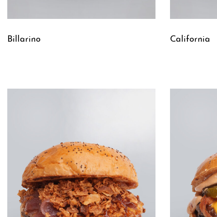
Billarino
California
Leggi tutto
Leggi tutto
QUICKVIEW
Q