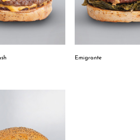
ash
Emigrante
Leggi tutto
UICKVIEW
QUICKVIEW