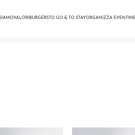
 SIAMO
VALORI
BURGERS
TO GO & TO STAY
ORGANIZZA EVENTI
NE