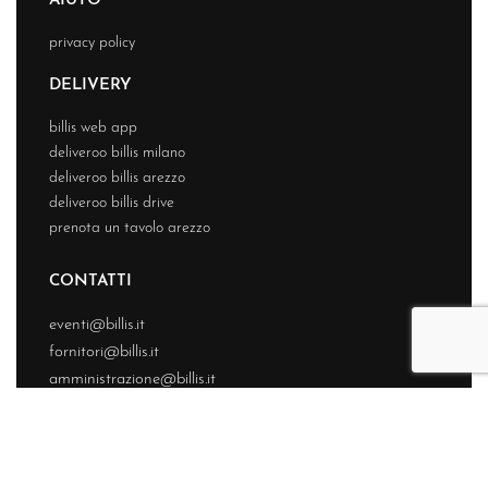
AIUTO
privacy policy
DELIVERY
billis web app
deliveroo billis milano
deliveroo billis arezzo
deliveroo billis drive
prenota un tavolo arezzo
CONTATTI
eventi@billis.it
fornitori@billis.it
amministrazione@billis.it