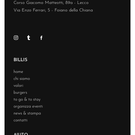
Corso Giacomo Matteotti, 89a - Lecco
Via Enzo Ferrari, 5 - Foiano della Chiana
BILLIS
home
chi siamo
valori
burgers
to go & to stay
organizza eventi
news & stampa
contatti