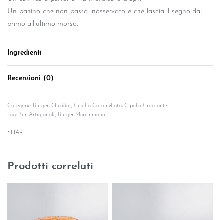
Un panino che non passa inosservato e che lascia il segno dal
primo all’ultimo morso.
Ingredienti
Recensioni (0)
Valutato
0
su 5
Categorie:
Burger
,
Cheddar
,
Cipolla Caramellata
,
Cipolla Croccante
Tag:
Bun Artigianale
,
Burger Maremmano
SHARE
Prodotti correlati