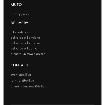
AIUTO
privacy policy
DELIVERY
billis web app
deliveroo billis milano
deliveroo billis arezzo
deliveroo billis drive
prenota un tavolo arezzo
CONTATTI
eventi@billis.it
fornitori@billis.it
amministrazione@billis.it