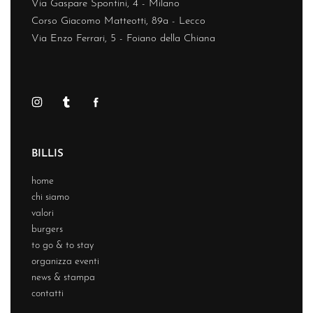
Via Gaspare Spontini, 4 - Milano
Corso Giacomo Matteotti, 89a - Lecco
Via Enzo Ferrari, 5 - Foiano della Chiana
BILLIS
home
chi siamo
valori
burgers
to go & to stay
organizza eventi
news & stampa
contatti