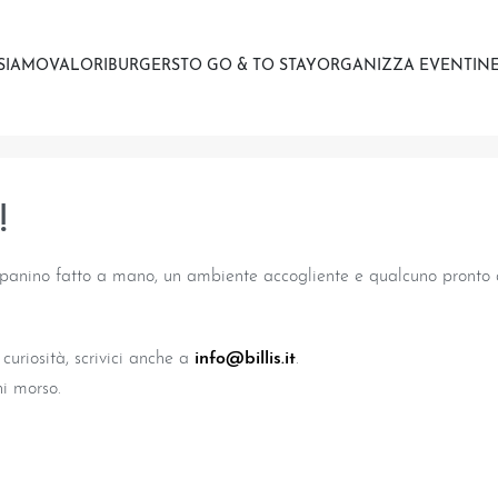
 SIAMO
VALORI
BURGERS
TO GO & TO STAY
ORGANIZZA EVENTI
NE
!
 panino fatto a mano, un ambiente accogliente e qualcuno pronto a
curiosità, scrivici anche a
info@billis.it
.
ni morso.