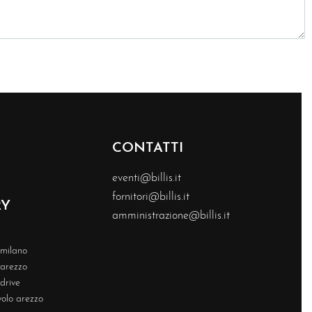
CONTATTI
eventi@billis.it
fornitori@billis.it
RY
amministrazione@billis.it
s milano
s arezzo
 drive
volo arezzo