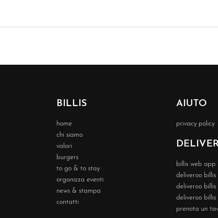
BILLIS
AIUTO
home
privacy policy
chi siamo
DELIVE
valori
burgers
billis web app
to go & to stay
deliveroo billi
organizza eventi
deliveroo billi
news & stampa
deliveroo billis
contatti
prenota un ta