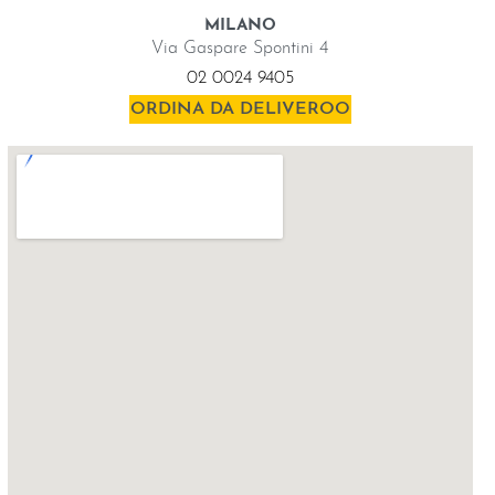
MILANO
Via Gaspare Spontini 4
02 0024 9405
ORDINA DA DELIVEROO