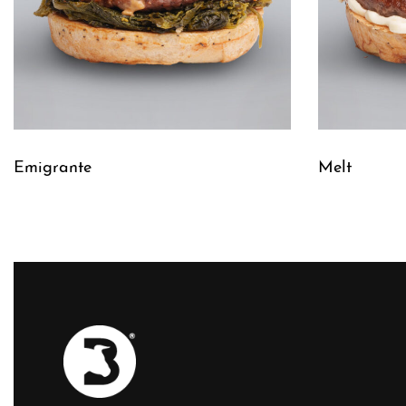
Emigrante
Melt
Leggi tutto
Leggi tutto
QUICKVIEW
Q