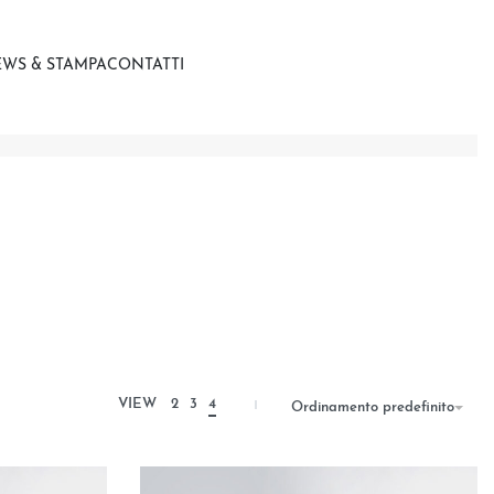
WS & STAMPA
CONTATTI
VIEW
2
3
4
Ordinamento predefinito