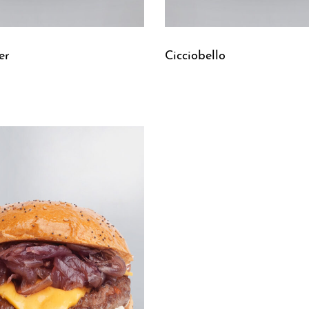
er
Cicciobello
Leggi tutto
UICKVIEW
QUICKVIEW