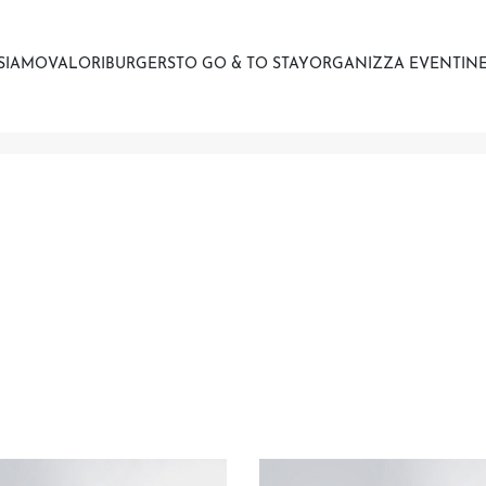
 SIAMO
VALORI
BURGERS
TO GO & TO STAY
ORGANIZZA EVENTI
NE