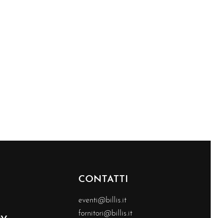
CONTATTI
eventi@billis.it
fornitori@billis.it