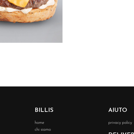
UICKVIEW
BILLIS
AIUTO
home
privacy policy
chi siamo