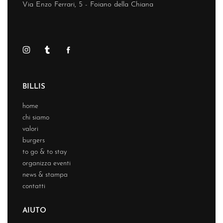
Via Enzo Ferrari, 5 - Foiano della Chiana
BILLIS
home
chi siamo
valori
burgers
to go & to stay
organizza eventi
news & stampa
contatti
AIUTO