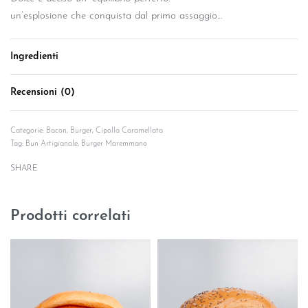
un’esplosione che conquista dal primo assaggio…
Ingredienti
Recensioni (0)
Valutato
0
su 5
Categorie:
Bacon
,
Burger
,
Cipolla Caramellata
Tag:
Bun Artigianale
,
Burger Maremmano
SHARE
Prodotti correlati