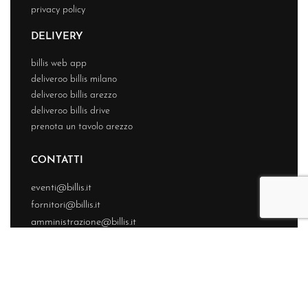
privacy policy
DELIVERY
billis web app
deliveroo billis milano
deliveroo billis arezzo
deliveroo billis drive
prenota un tavolo arezzo
CONTATTI
eventi@billis.it
fornitori@billis.it
amministrazione@billis.it
© BIllis 2026 – Tutti i diritti riservati – Sviluppato da