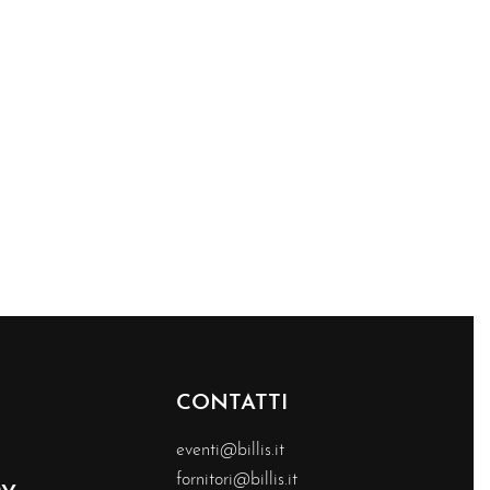
CONTATTI
eventi@billis.it
fornitori@billis.it