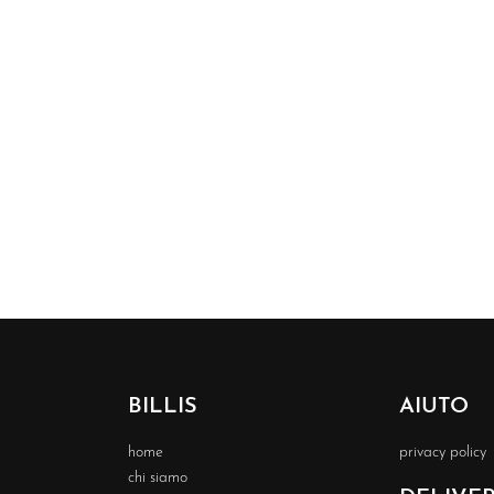
BILLIS
AIUTO
home
privacy policy
chi siamo