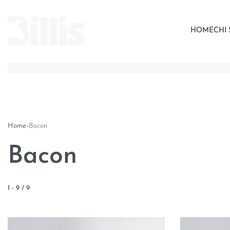
HOME
CHI
Home
›
Bacon
Bacon
1
-
9
/
9