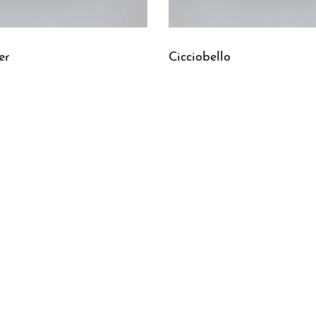
er
Cicciobello
Leggi tutto
UICKVIEW
QUICKVIEW