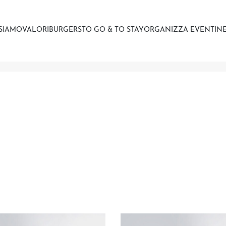
 SIAMO
VALORI
BURGERS
TO GO & TO STAY
ORGANIZZA EVENTI
NE