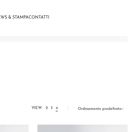
WS & STAMPA
CONTATTI
VIEW
2
3
4
Ordinamento predefinito