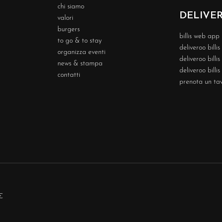
chi siamo
DELIVE
valori
burgers
billis web app
to go & to stay
deliveroo billi
organizza eventi
deliveroo billi
news & stampa
deliveroo billis
contatti
prenota un ta
€