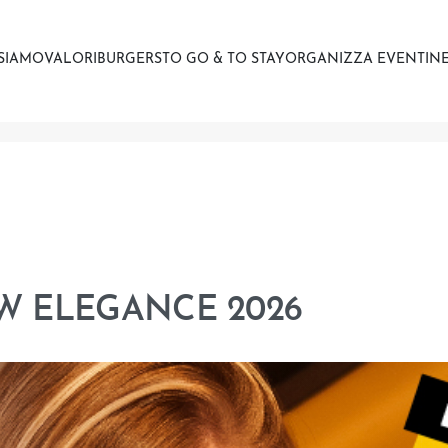
 SIAMO
VALORI
BURGERS
TO GO & TO STAY
ORGANIZZA EVENTI
NE
MW ELEGANCE 2026