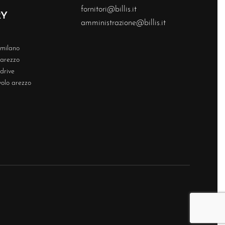
fornitori@billis.it
RY
amministrazione@billis.it
s milano
s arezzo
 drive
volo arezzo