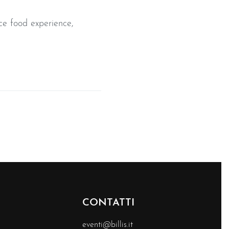
sce food experience,
CONTATTI
eventi@billis.it