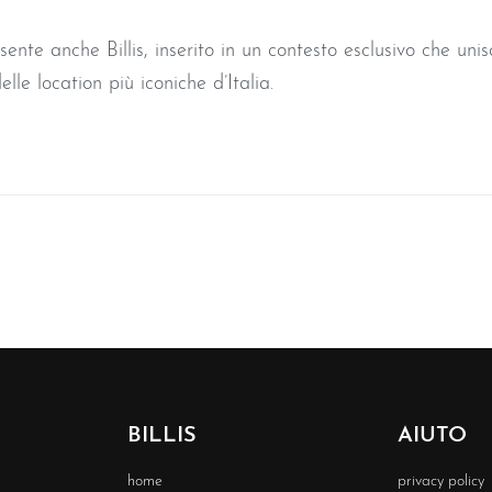
nte anche Billis, inserito in un contesto esclusivo che uni
lle location più iconiche d’Italia.
BILLIS
AIUTO
home
privacy policy