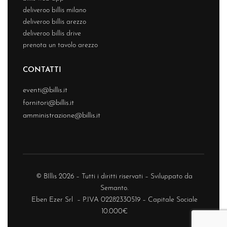
deliveroo billis milano
deliveroo billis arezzo
deliveroo billis drive
prenota un tavolo arezzo
CONTATTI
eventi@billis.it
fornitori@billis.it
amministrazione@billis.it
© BIllis 2026 – Tutti i diritti riservati – Sviluppato da
Semanto.
Eben Ezer Srl – P.IVA 02282330519 – Capitale Sociale
10.000€