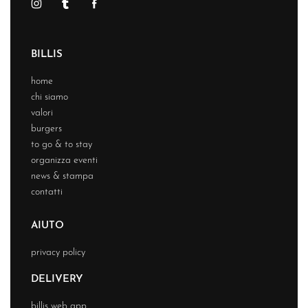
BILLIS
home
chi siamo
valori
burgers
to go & to stay
organizza eventi
news & stampa
contatti
AIUTO
privacy policy
DELIVERY
billis web app