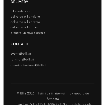
DELIVERY
billis web app
deliveroo billis milano
deliveroo billis arezzo
deliveroo billis drive
prenota un tavolo arezzo
CONTATTI
eventi@billis.it
fornitori@billis.it
amministrazione@billis.it
© BIllis 2026 – Tutti i diritti riservati – Sviluppato da
Semanto.
Eben Ezer Srl – P.IVA 02282330519 – Capitale Sociale