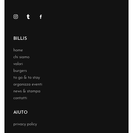
BILLIS
home
chi siamo
valori
burgers
to go & to stay
organizza eventi
news & stampa
contatti
AIUTO
privacy policy