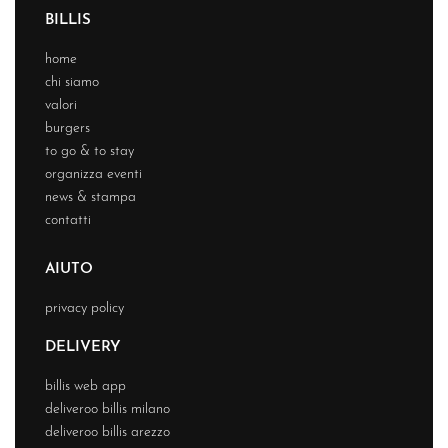
BILLIS
home
chi siamo
valori
burgers
to go & to stay
organizza eventi
news & stampa
contatti
AIUTO
privacy policy
DELIVERY
billis web app
deliveroo billis milano
deliveroo billis arezzo