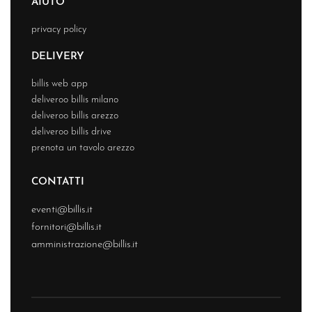
AIUTO
privacy policy
DELIVERY
billis web app
deliveroo billis milano
deliveroo billis arezzo
deliveroo billis drive
prenota un tavolo arezzo
CONTATTI
eventi@billis.it
fornitori@billis.it
amministrazione@billis.it