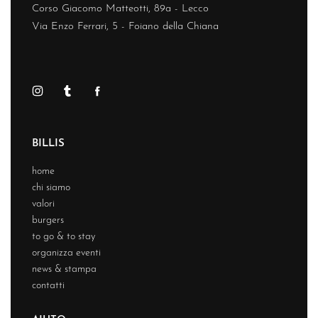
Corso Giacomo Matteotti, 89a - Lecco
Via Enzo Ferrari, 5 - Foiano della Chiana
BILLIS
home
chi siamo
valori
burgers
to go & to stay
organizza eventi
news & stampa
contatti