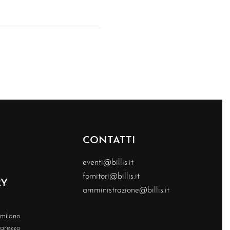
CONTATTI
eventi@billis.it
fornitori@billis.it
RY
amministrazione@billis.it
s milano
s arezzo