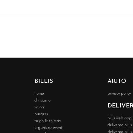
BILLIS
AIUTO
home
privacy policy
chi siamo
DELIVE
valori
burgers
billis web app
to go & to stay
deliveroo billi
organizza eventi
deliveroo billi