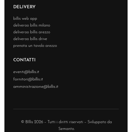
DELIVERY
billis web app
deliveroo billis milano
deliveroo billis arezzo
deliveroo billis drive
prenota un tavolo arezzo
CONTATTI
eventi@billis.it
fornitori@billis.it
amministrazione@billis.it
© BIllis 2026 – Tutti i diritti riservati – Sviluppato da
Semanto.