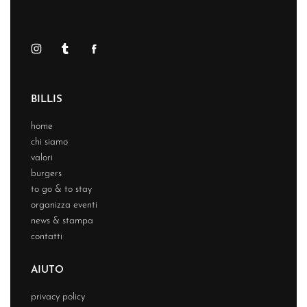
BILLIS
home
chi siamo
valori
burgers
to go & to stay
organizza eventi
news & stampa
contatti
AIUTO
privacy policy