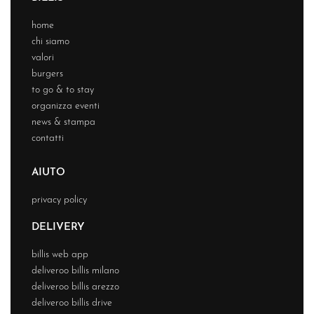
home
chi siamo
valori
burgers
to go & to stay
organizza eventi
news & stampa
contatti
AIUTO
privacy policy
DELIVERY
billis web app
deliveroo billis milano
deliveroo billis arezzo
deliveroo billis drive