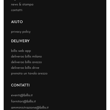
news & stampa
contatti
AIUTO
privacy policy
DELIVERY
billis web app
deliveroo billis milano
deliveroo billis arezzo
deliveroo billis drive
prenota un tavolo arezzo
CONTATTI
eventi@billis.it
fornitori@billis.it
amministrazione@billis.it