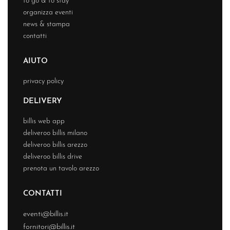
to go & to stay
organizza eventi
news & stampa
contatti
AIUTO
privacy policy
DELIVERY
billis web app
deliveroo billis milano
deliveroo billis arezzo
deliveroo billis drive
prenota un tavolo arezzo
CONTATTI
eventi@billis.it
fornitori@billis.it