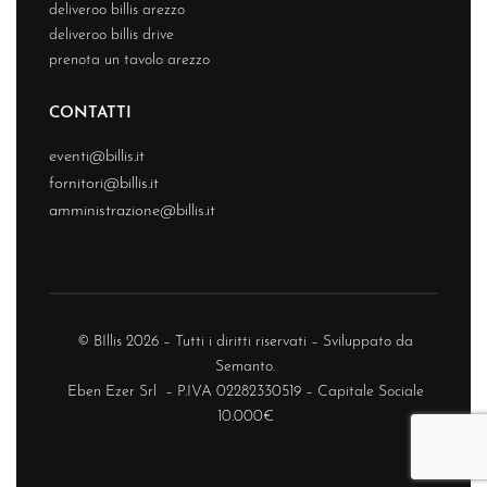
deliveroo billis arezzo
deliveroo billis drive
prenota un tavolo arezzo
CONTATTI
eventi@billis.it
fornitori@billis.it
amministrazione@billis.it
© BIllis 2026 – Tutti i diritti riservati – Sviluppato da
Semanto.
Eben Ezer Srl – P.IVA 02282330519 – Capitale Sociale
10.000€