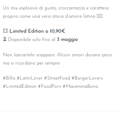
Un mix esplosivo di gusto, croccantezza e carattere…
proprio come una vera storia d’amore latina ❤️‍🔥
💥
Limited Edition a 10,90€
⏳ Disponibile solo fino al
3 maggio
Non lasciartelo scappare. Alcuni amori durano poco…
ma si ricordano per sempre.
#Billis #LatinLover #StreetFood #BurgerLovers
#LimitedEdition #FoodPorn #MaremmaBona