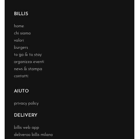
BILLIS
home
chi siamo
valori
burgers
to go & to stay
organizza eventi
news & stampa
contatti
AIUTO
privacy policy
DELIVERY
billis web app
deliveroo billis milano