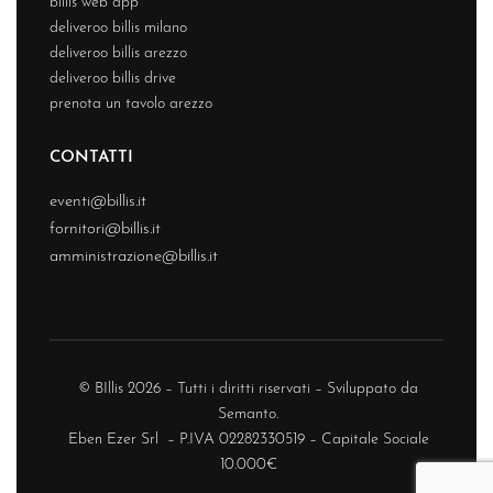
billis web app
deliveroo billis milano
deliveroo billis arezzo
deliveroo billis drive
prenota un tavolo arezzo
CONTATTI
eventi@billis.it
fornitori@billis.it
amministrazione@billis.it
© BIllis 2026 – Tutti i diritti riservati – Sviluppato da
Semanto.
Eben Ezer Srl – P.IVA 02282330519 – Capitale Sociale
10.000€