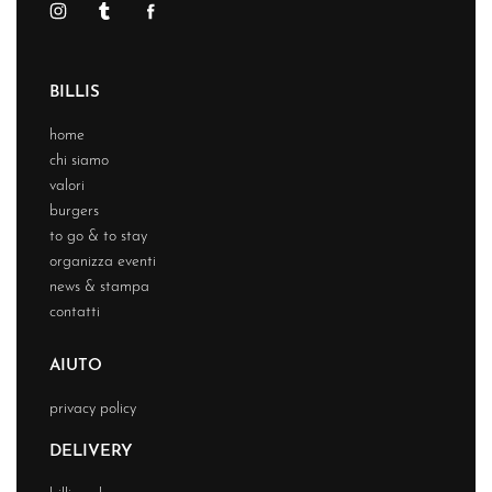
BILLIS
home
chi siamo
valori
burgers
to go & to stay
organizza eventi
news & stampa
contatti
AIUTO
privacy policy
DELIVERY