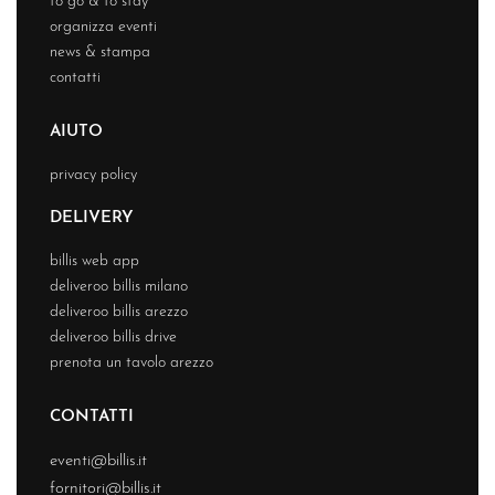
to go & to stay
organizza eventi
news & stampa
contatti
AIUTO
privacy policy
DELIVERY
billis web app
deliveroo billis milano
deliveroo billis arezzo
deliveroo billis drive
prenota un tavolo arezzo
CONTATTI
eventi@billis.it
fornitori@billis.it