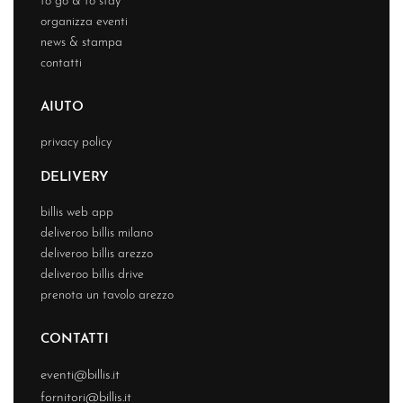
to go & to stay
organizza eventi
news & stampa
contatti
AIUTO
privacy policy
DELIVERY
billis web app
deliveroo billis milano
deliveroo billis arezzo
deliveroo billis drive
prenota un tavolo arezzo
CONTATTI
eventi@billis.it
fornitori@billis.it