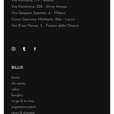
Via Romana, 133 - Arezzo
Via Fiorentina, 228 - Drive Arezzo
Via Gaspare Spontini, 4 - Milano
Corso Giacomo Matteotti, 89a - Lecco
Via Enzo Ferrari, 5 - Foiano della Chiana
BILLIS
home
chi siamo
valori
burgers
to go & to stay
organizza eventi
news & stampa