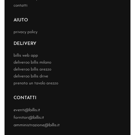
contatti
AIUTO
privacy policy
DELIVERY
billis web app
deliveroo billis milano
deliveroo billis arezzo
deliveroo billis drive
prenota un tavolo arezzo
CONTATTI
eventi@billis.it
fornitori@billis.it
amministrazione@billis.it