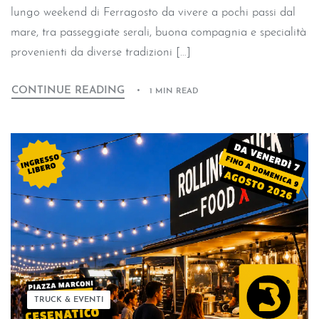
lungo weekend di Ferragosto da vivere a pochi passi dal
mare, tra passeggiate serali, buona compagnia e specialità
provenienti da diverse tradizioni […]
CONTINUE READING
1 MIN READ
TRUCK & EVENTI