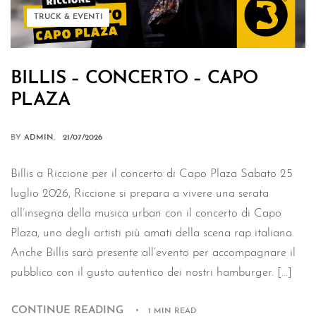
TRUCK & EVENTI
BILLIS – CONCERTO – CAPO
PLAZA
BY
ADMIN
21/07/2026
Billis a Riccione per il concerto di Capo Plaza Sabato 25
luglio 2026, Riccione si prepara a vivere una serata
all’insegna della musica urban con il concerto di Capo
Plaza, uno degli artisti più amati della scena rap italiana.
Anche Billis sarà presente all’evento per accompagnare il
pubblico con il gusto autentico dei nostri hamburger. […]
CONTINUE READING
1 MIN READ