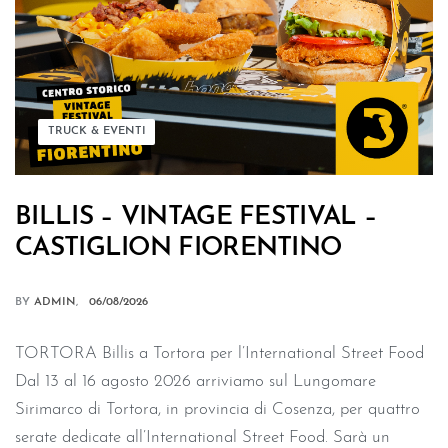
TRUCK & EVENTI
BILLIS – VINTAGE FESTIVAL –
CASTIGLION FIORENTINO
BY
ADMIN
06/08/2026
TORTORA Billis a Tortora per l’International Street Food
Dal 13 al 16 agosto 2026 arriviamo sul Lungomare
Sirimarco di Tortora, in provincia di Cosenza, per quattro
serate dedicate all’International Street Food. Sarà un