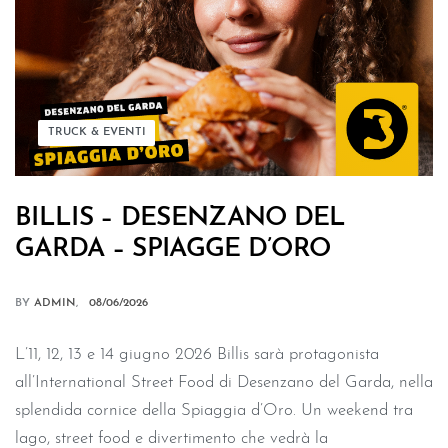
TRUCK & EVENTI
BILLIS – DESENZANO DEL
GARDA – SPIAGGE D’ORO
BY
ADMIN
08/06/2026
L’11, 12, 13 e 14 giugno 2026 Billis sarà protagonista
all’International Street Food di Desenzano del Garda, nella
splendida cornice della Spiaggia d’Oro. Un weekend tra
lago, street food e divertimento che vedrà la