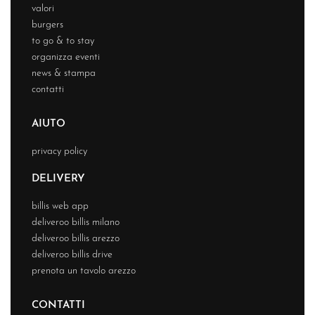
valori
burgers
to go & to stay
organizza eventi
news & stampa
contatti
AIUTO
privacy policy
DELIVERY
billis web app
deliveroo billis milano
deliveroo billis arezzo
deliveroo billis drive
prenota un tavolo arezzo
CONTATTI