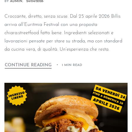
BY
ADMIN
24/04/2026
Croccante, diretto, senza scuse. Dal 25 aprile 2026 Billis
arriva all’Euritmia Festival con una proposta
chiara:streetfood fatto bene. Ingredienti selezionati e
lavorazioni pensate per stare su strada, ma con standard
da cucina vera, di qualità. Un’esperienza che resta.
CONTINUE READING
1 MIN READ