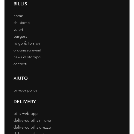
BILLIS
home
chi siamo
valori
burgers
to go & to stay
organizza eventi
news & stampa
contatti
AIUTO
privacy policy
DELIVERY
billis web app
deliveroo billis milano
deliveroo billis arezzo