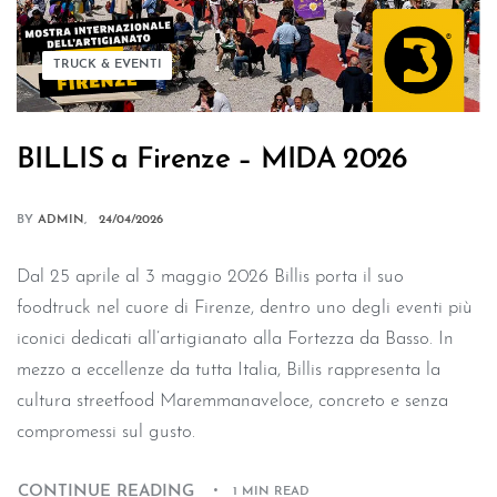
TRUCK & EVENTI
BILLIS a Firenze – MIDA 2026
BY
ADMIN
24/04/2026
Dal 25 aprile al 3 maggio 2026 Billis porta il suo
foodtruck nel cuore di Firenze, dentro uno degli eventi più
iconici dedicati all’artigianato alla Fortezza da Basso. In
mezzo a eccellenze da tutta Italia, Billis rappresenta la
cultura streetfood Maremmanaveloce, concreto e senza
compromessi sul gusto.
CONTINUE READING
1 MIN READ