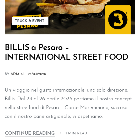
TRUCK & EVENTI
BILLIS a Pesaro –
INTERNATIONAL STREET FOOD
BY
ADMIN
24/04/2026
Un viaggio nel gusto internazionale, una sola direzione:
Billis. Dal 24 al 26 aprile 2026 portiamo il nostro concept
nello streetfood di Pesaro. Carne Maremmana, succosa
con il nostro pane artigianale, vi aspettiamo.
CONTINUE READING
1 MIN READ