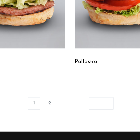
Pollastro
Leggi tutto
UICKVIEW
QUICKVIEW
1
2