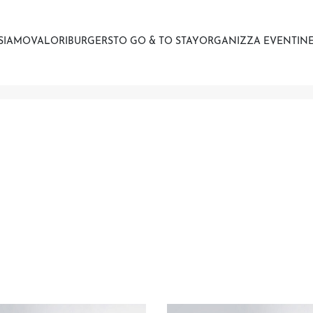
 SIAMO
VALORI
BURGERS
TO GO & TO STAY
ORGANIZZA EVENTI
NE