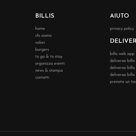
BILLIS
AIUTO
home
privacy policy
chi siamo
DELIVE
valori
burgers
billis web app
to go & to stay
deliveroo billi
organizza eventi
deliveroo billi
news & stampa
deliveroo billis
contatti
prenota un ta