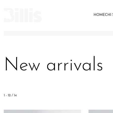
HOME
CHI
New arrivals
1
-
12
/
14