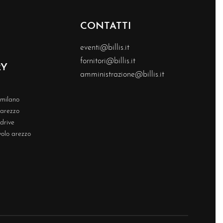
CONTATTI
eventi@billis.it
fornitori@billis.it
RY
amministrazione@billis.it
s milano
s arezzo
 drive
volo arezzo