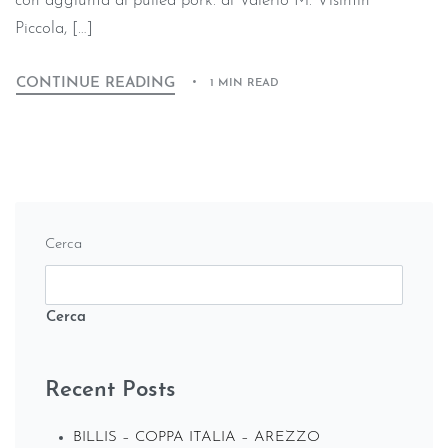
con aggiunta di pulled pork. di Valerio M. Visintin
Piccola, […]
CONTINUE READING
1 MIN READ
Cerca
Cerca
Recent Posts
BILLIS – COPPA ITALIA – AREZZO