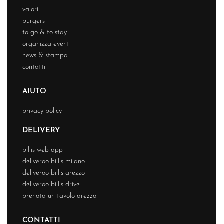
valori
burgers
to go & to stay
organizza eventi
news & stampa
contatti
AIUTO
privacy policy
DELIVERY
billis web app
deliveroo billis milano
deliveroo billis arezzo
deliveroo billis drive
prenota un tavolo arezzo
CONTATTI