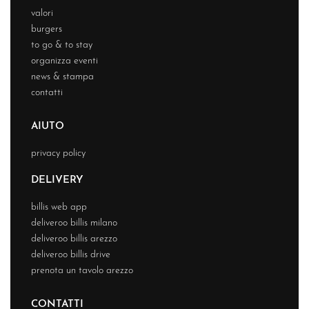
valori
burgers
to go & to stay
organizza eventi
news & stampa
contatti
AIUTO
privacy policy
DELIVERY
billis web app
deliveroo billis milano
deliveroo billis arezzo
deliveroo billis drive
prenota un tavolo arezzo
CONTATTI