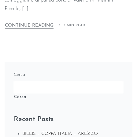
con aggiunta di pulled pork. di Valerio M. Visintin
Piccola, […]
CONTINUE READING
1 MIN READ
Cerca
Cerca
Recent Posts
BILLIS – COPPA ITALIA – AREZZO